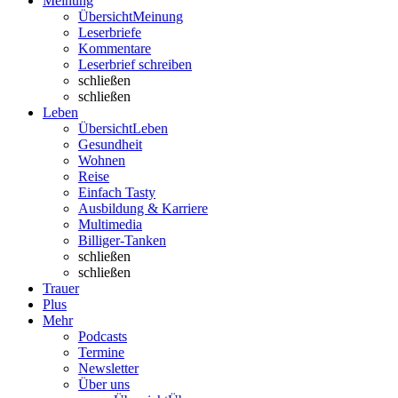
Meinung
Übersicht
Meinung
Leserbriefe
Kommentare
Leserbrief schreiben
schließen
schließen
Leben
Übersicht
Leben
Gesundheit
Wohnen
Reise
Einfach Tasty
Ausbildung & Karriere
Multimedia
Billiger-Tanken
schließen
schließen
Trauer
Plus
Mehr
Podcasts
Termine
Newsletter
Über uns