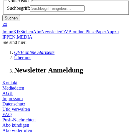
Volltextsuche
Suchbegriff:
Suchen
⛅
Immo
Kfz
Stellen
Abo
Newsletter
OVB online Plus
ePaper
App
zu
IPPEN.MEDIA
Sie sind hier:
OVB online Startseite
Über uns
Newsletter Anmeldung
Kontakt
Mediadaten
AGB
Impressum
Datenschutz
Utiq verwalten
FAQ
Push-Nachrichten
Abo kündigen
Abo widerrufen